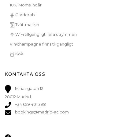
10% Moms ingår
Garderob
Tvättmaskin
WiFi tillgängligt i alla utrymmen
Vin/champagne finns tillgängligt
Kök
KONTAKTA OSS
Minas gatan 12
28012 Madrid
+34 629 401 398
bookings@madrid-ac.com