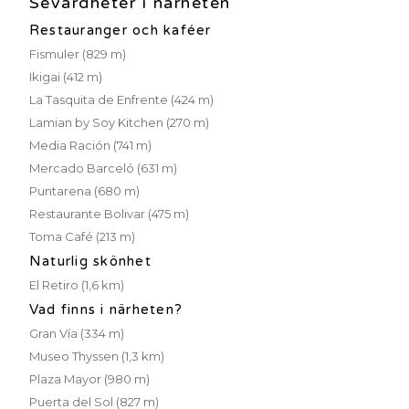
Sevärdheter i närheten
Restauranger och kaféer
Fismuler (829 m)
Ikigai (412 m)
La Tasquita de Enfrente (424 m)
Lamian by Soy Kitchen (270 m)
Media Ración (741 m)
Mercado Barceló (631 m)
Puntarena (680 m)
Restaurante Bolivar (475 m)
Toma Café (213 m)
Naturlig skönhet
El Retiro (1,6 km)
Vad finns i närheten?
Gran Vía (334 m)
Museo Thyssen (1,3 km)
Plaza Mayor (980 m)
Puerta del Sol (827 m)