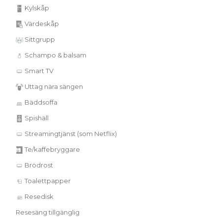
Kylskåp
Värdeskåp
Sittgrupp
Schampo & balsam
Smart TV
Uttag nära sängen
Bäddsoffa
Spishäll
Streamingtjänst (som Netflix)
Te/kaffebryggare
Brödrost
Toalettpapper
Resedisk
Resesäng tillgänglig