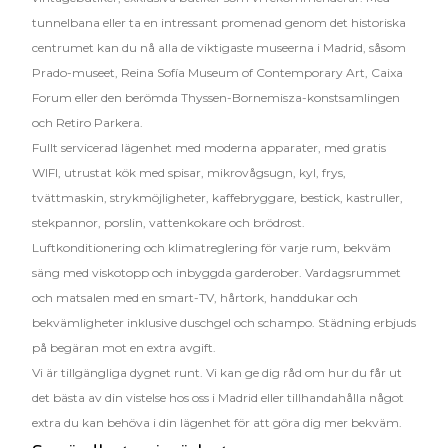
tunnelbana eller ta en intressant promenad genom det historiska
centrumet kan du nå alla de viktigaste museerna i Madrid, såsom
Prado-museet, Reina Sofía Museum of Contemporary Art, Caixa
Forum eller den berömda Thyssen-Bornemisza-konstsamlingen
och Retiro Parkera.
Fullt servicerad lägenhet med moderna apparater, med gratis
WIFI, utrustat kök med spisar, mikrovågsugn, kyl, frys,
tvättmaskin, strykmöjligheter, kaffebryggare, bestick, kastruller,
stekpannor, porslin, vattenkokare och brödrost.
Luftkonditionering och klimatreglering för varje rum, bekväm
säng med viskotopp och inbyggda garderober. Vardagsrummet
och matsalen med en smart-TV, hårtork, handdukar och
bekvämligheter inklusive duschgel och schampo. Städning erbjuds
på begäran mot en extra avgift.
Vi är tillgängliga dygnet runt. Vi kan ge dig råd om hur du får ut
det bästa av din vistelse hos oss i Madrid eller tillhandahålla något
extra du kan behöva i din lägenhet för att göra dig mer bekväm.